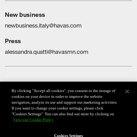
New business
newbusiness.italy@havas.com
Press
alessandra.quatti@havasmn.com
Data Protection
By clicking "Accept all cookies", you consent to the storage of
cookies on your device in order to improve the website
navigation, analyze its use and support our marketing activities.
Cookie Policy
If you want to change your cookie settings, please click
"Cookies Settings". You can also find out more by clicking on
Whistleblowing Policy
View our Cookie Policy
Codice anti-corruzione
Cookies Settings