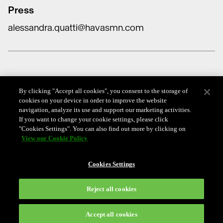
alessandra.quatti@havasmn.com
Data Protection
By clicking "Accept all cookies", you consent to the storage of
Cookie Policy
cookies on your device in order to improve the website
navigation, analyze its use and support our marketing activities.
Whistleblowing Policy
If you want to change your cookie settings, please click
"Cookies Settings". You can also find out more by clicking on
View our Cookie Policy
Codice anti-corruzione
Politica della parità di genere
Cookies Settings
Reject all cookies
Hai bisogno di aiuto?
Accept all cookies