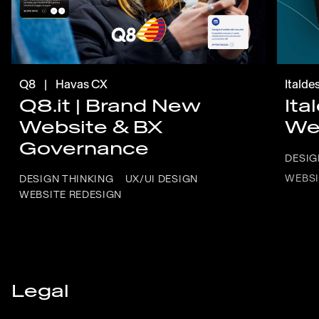
Q8
|
Havas CX
Italde
Q8.it | Brand New
Ita
Website & BX
We
Governance
DESIG
WEBSI
DESIGN THINKING
UX/UI DESIGN
WEBSITE REDESIGN
Legal